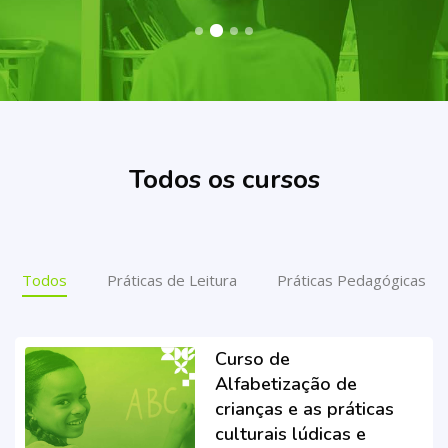
Ir para o conteúdo principal
Pular [Cocoon] Featured Courses Masonry 4
Todos os cursos
Todos
Práticas de Leitura
Práticas Pedagógicas
Curso de
Alfabetização de
crianças e as práticas
culturais lúdicas e